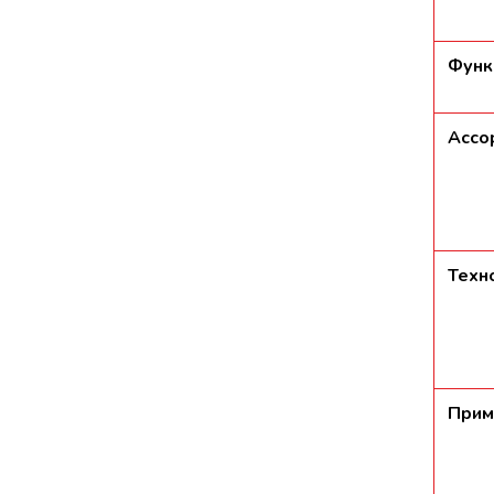
Функ
Ассо
Техн
Прим