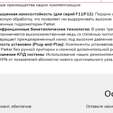
ые преимущества наших комплектующих
ышенная износостойкость (для серий F11/F12):
Поршни и
ескую обработку, что позволяет им выдерживать высокие 
венные гидромоторам Parker.
ифрикционные биметаллические технологии:
В узлах тр
 применяется высококачественная медь со степенью чисто
вращает преждевременный износ под высоким давление
ость установки (Plug-and-Play):
Компоненты устанавлива
 Parker без ручной притирки и сложной дополнительной р
ранение КПД системы:
Использование наших ремкомплект
99% от показателей абсолютно нового оригинального узла.
О
иант, обеспечив
Оставьте сво