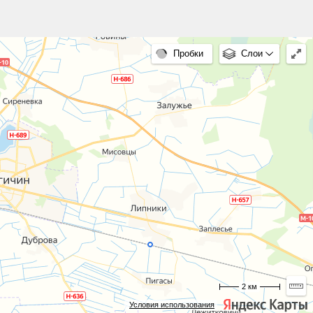
Пробки
Слои
2 км
Условия использования