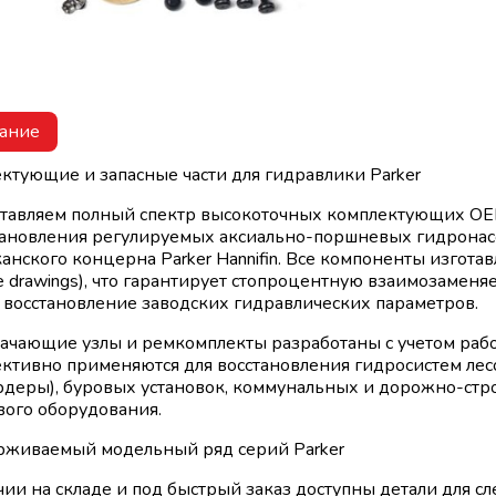
ание
ктующие и запасные части для гидравлики Parker
тавляем полный спектр высокоточных комплектующих OEM
тановления регулируемых аксиально-поршневых гидронас
анского концерна Parker Hannifin. Все компоненты изгота
ne drawings), что гарантирует стопроцентную взаимозаменя
 восстановление заводских гидравлических параметров.
ачающие узлы и ремкомплекты разработаны с учетом рабо
ктивно применяются для восстановления гидросистем лес
деры), буровых установок, коммунальных и дорожно-стр
вого оборудования.
живаемый модельный ряд серий Parker
чии на складе и под быстрый заказ доступны детали для 