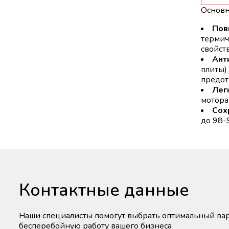
Основн
Пов
термич
свойст
Ант
плиты)
предот
Легк
мотора
Сох
до 98-
Контактные данные
Наши специалисты помогут выбрать оптимальный вар
бесперебойную работу вашего бизнеса