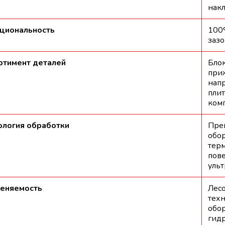
нак
циональность
100
зазо
ртимент деталей
Блок
при
напр
плит
комп
ология обработки
Пре
обор
тер
пов
ульт
еняемость
Лес
техн
обо
гидр