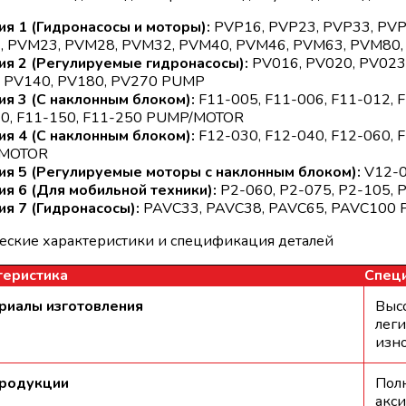
ия 1 (Гидронасосы и моторы):
PVP16, PVP23, PVP33, PVP
 PVM23, PVM28, PVM32, PVM40, PVM46, PVM63, PVM80
ия 2 (Регулируемые гидронасосы):
PV016, PV020, PV023,
 PV140, PV180, PV270 PUMP
ия 3 (С наклонным блоком):
F11-005, F11-006, F11-012, F
0, F11-150, F11-250 PUMP/MOTOR
ия 4 (С наклонным блоком):
F12-030, F12-040, F12-060, F
MOTOR
ия 5 (Регулируемые моторы с наклонным блоком):
V12-0
ия 6 (Для мобильной техники):
P2-060, P2-075, P2-105, 
ия 7 (Гидронасосы):
PAVC33, PAVC38, PAVC65, PAVC100
еские характеристики и спецификация деталей
теристика
Спец
риалы изготовления
Высо
леги
изно
продукции
Полн
акс