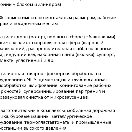
лонным блоком цилиндров)
% совместимость по монтажным размерам, рабочим
рам и посадочным местам
 цилиндров (ротор), поршни в сборе (с башмаками),
жимная плита, направляющая сфера (шаровый
авляющий), распределительная шайба (клапанная
а), ведущий вал, наклонная плита (люлька), суппорт,
лекты уплотнений и др.
цизионная токарно-фрезерная обработка на
удовании с ЧПУ, цементация и глубокослойная
мообработка, шлифование, хонингование рабочих
ерхностей, суперфиниширование пар трения и
развуковая очистка от микрозаусенцев.
озаготовительные комплексы, мобильная дорожная
ика, буровые машины, металлургическое
рудование, термопластавтоматы и промышленные
останции высокого давления.