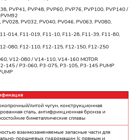
38, PVP41, PVP48, PVP60, PVP76, PVP100, PVP140 /
, PVM92
 PV028, PV032, PV040, PV046, PV063, PV080,
11-014, F11-019, F11-10, F11-28, F11-39, F11-80,
12-080, F12-110, F12-125, F12-150, F12-250
60, V12-080 / V14-110, V14-160 MOTOR
P2-145 / P3-060, P3-075, P3-105, P3-145 PUMP
 PUMP
ификация
копрочный/литой чугун, конструкционная
рованная сталь, антифрикционная бронза и
состойкие биметаллические сплавы
остью взаимозаменяемые запасные части для
иально-поршневых гидромашин (с прямым и