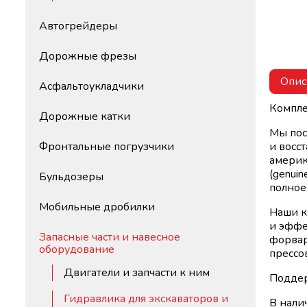
Автогрейдеры
Дорожные фрезы
Опис
Асфальтоукладчики
Компле
Дорожные катки
Мы пос
Фронтальные погрузчики
и восс
америк
(genui
Бульдозеры
полное
Мобильные дробилки
Наши к
и эффе
Запасные части и навесное
форвар
оборудование
прессо
Двигатели и запчасти к ним
Поддер
Гидравлика для экскаваторов и
В нали