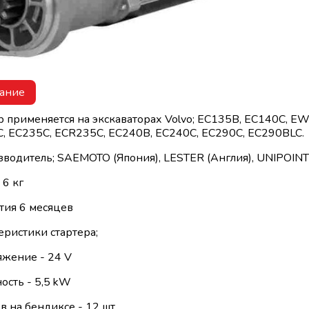
ание
р применяется на экскаваторах Volvo; EC135B, EC140C, 
, EC235C, ECR235C, EC240B, EC240C, EC290C, EC290BLC.
зводитель; SAEMOTO (Япония), LESTER (Англия), UNIPOINT
 6 кг
нтия 6 месяцев
еристики стартера;
яжение - 24 V
ость - 5,5 kW
в на бендиксе - 12 шт.