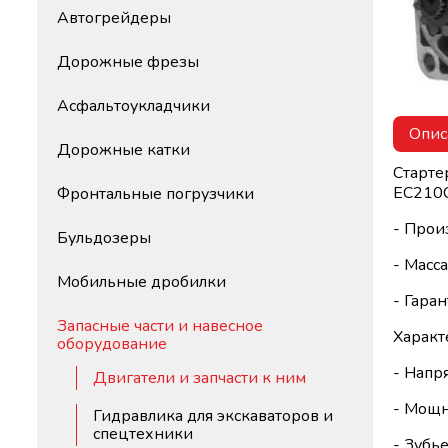
Автогрейдеры
Дорожные фрезы
Асфальтоукладчики
Опис
Дорожные катки
Старте
EC210C
Фронтальные погрузчики
- Прои
Бульдозеры
- Масса
Мобильные дробилки
- Гара
Запасные части и навесное
Характ
оборудование
- Напр
Двигатели и запчасти к ним
- Мощн
Гидравлика для экскаваторов и
спецтехники
- Зубье