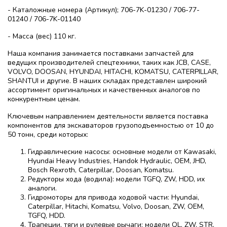
- Каталожные номера (Артикул); 706-7K-01230 / 706-77-
01240 / 706-7K-01140
- Масса (вес) 110 кг.
Наша компания занимается поставками запчастей для
ведущих производителей спецтехники, таких как JCB, CASE,
VOLVO, DOOSAN, HYUNDAI, HITACHI, KOMATSU, CATERPILLAR,
SHANTUI и другие. В наших складах представлен широкий
ассортимент оригинальных и качественных аналогов по
конкурентным ценам.
Ключевым направлением деятельности является поставка
компонентов для экскаваторов грузоподъемностью от 10 до
50 тонн, среди которых:
Гидравлические насосы: основные модели от Kawasaki,
Hyundai Heavy Industries, Handok Hydraulic, OEM, JHD,
Bosch Rexroth, Caterpillar, Doosan, Komatsu.
Редукторы хода (водила): модели TGFQ, ZW, HDD, их
аналоги.
Гидромоторы для привода ходовой части: Hyundai,
Caterpillar, Hitachi, Komatsu, Volvo, Doosan, ZW, OEM,
TGFQ, HDD.
Трапеции, тяги и рулевые рычаги: модели QL, ZW, STR,