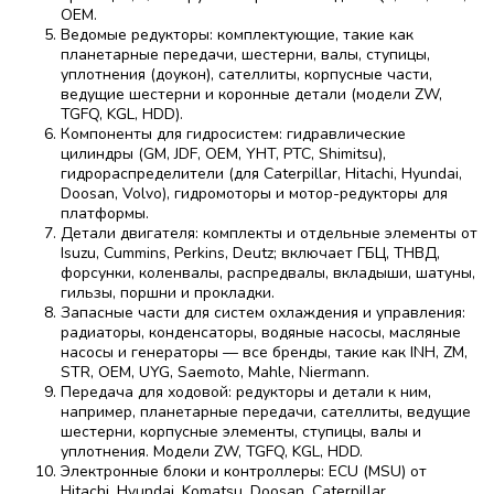
OEM.
Ведомые редукторы: комплектующие, такие как
планетарные передачи, шестерни, валы, ступицы,
уплотнения (доукон), сателлиты, корпусные части,
ведущие шестерни и коронные детали (модели ZW,
TGFQ, KGL, HDD).
Компоненты для гидросистем: гидравлические
цилиндры (GM, JDF, OEM, YHT, PTC, Shimitsu),
гидрораспределители (для Caterpillar, Hitachi, Hyundai,
Doosan, Volvo), гидромоторы и мотор-редукторы для
платформы.
Детали двигателя: комплекты и отдельные элементы от
Isuzu, Cummins, Perkins, Deutz; включает ГБЦ, ТНВД,
форсунки, коленвалы, распредвалы, вкладыши, шатуны,
гильзы, поршни и прокладки.
Запасные части для систем охлаждения и управления:
радиаторы, конденсаторы, водяные насосы, масляные
насосы и генераторы — все бренды, такие как INH, ZM,
STR, OEM, UYG, Saemoto, Mahle, Niermann.
Передача для ходовой: редукторы и детали к ним,
например, планетарные передачи, сателлиты, ведущие
шестерни, корпусные элементы, ступицы, валы и
уплотнения. Модели ZW, TGFQ, KGL, HDD.
Электронные блоки и контроллеры: ECU (MSU) от
Hitachi, Hyundai, Komatsu, Doosan, Caterpillar.